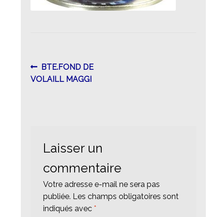
Navigation
Article
BTE.FOND DE
précédent :
VOLAILL MAGGI
de
l’article
Laisser un
commentaire
Votre adresse e-mail ne sera pas
publiée.
Les champs obligatoires sont
indiqués avec
*