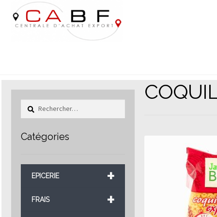
Aller
Aller
à
au
la
contenu
navigation
COQUIL
Rechercher :
Catégories
+
EPICERIE
+
FRAIS