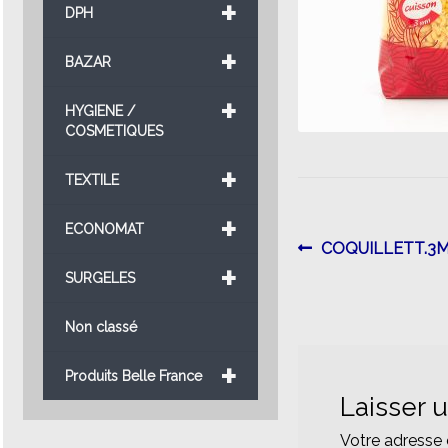
+
DPH
+
BAZAR
+
HYGIENE /
COSMETIQUES
+
TEXTILE
+
ECONOMAT
Navigatio
Article
COQUILLETT.3MI
+
précédent :
SURGELES
de
l’article
Non classé
+
Produits Belle France
Laisser 
Votre adresse 