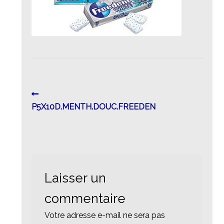
Navigation
Article
précédent :
P5X10D.MENTH.DOUC.FREEDEN
de
l’article
Laisser un
commentaire
Votre adresse e-mail ne sera pas