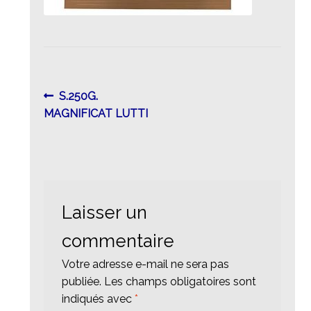
Navigation
Article
S.250G.
précédent :
MAGNIFICAT LUTTI
de
l’article
Laisser un
commentaire
Votre adresse e-mail ne sera pas
publiée.
Les champs obligatoires sont
indiqués avec
*