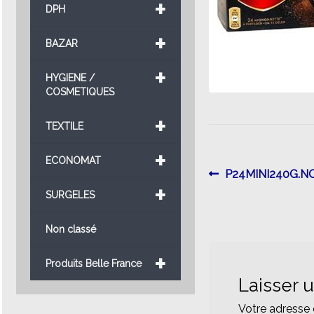
+
DPH
+
BAZAR
+
HYGIENE /
COSMETIQUES
+
TEXTILE
+
ECONOMAT
Navigatio
Article
P24MINI240G.NO
+
précédent :
SURGELES
de
l’article
Non classé
+
Produits Belle France
Laisser 
Votre adresse 