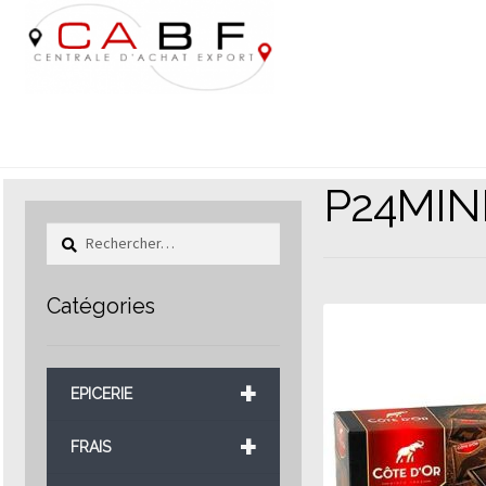
Aller
Aller
à
au
la
contenu
navigation
P24MIN
Rechercher :
Catégories
+
EPICERIE
+
FRAIS