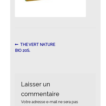
Navigation
Article
THE VERT NATURE
précédent :
BIO 20S.
de
l’article
Laisser un
commentaire
Votre adresse e-mail ne sera pas