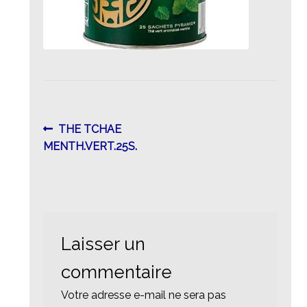
Navigation
Article
THE TCHAE
précédent :
MENTH.VERT.25S.
de
l’article
Laisser un
commentaire
Votre adresse e-mail ne sera pas