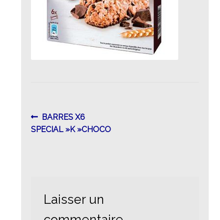
Navigation
Article
BARRES X6
précédent :
SPECIAL »K »CHOCO
de
l’article
Laisser un
commentaire