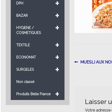
+
DPH
+
BAZAR
+
HYGIENE /
COSMETIQUES
+
TEXTILE
+
ECONOMAT
Navigatio
Article
MUESLI AUX NO
+
précédent :
SURGELES
de
l’article
Non classé
+
Produits Belle France
Laisser 
Votre adresse 