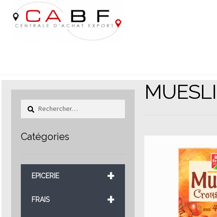
Aller
Aller
à
au
la
contenu
navigation
MUESLI
Rechercher :
Catégories
+
EPICERIE
+
FRAIS