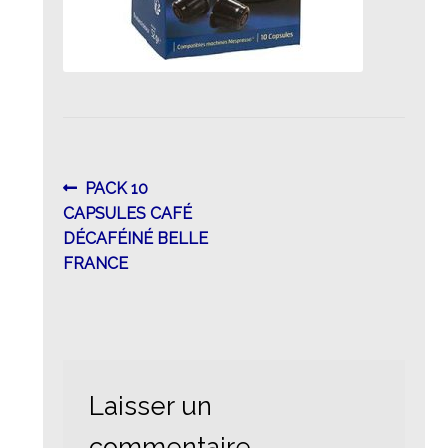
Navigation
Article
PACK 10
précédent :
CAPSULES CAFÉ
de
DÉCAFÉINÉ BELLE
l’article
FRANCE
Laisser un
commentaire