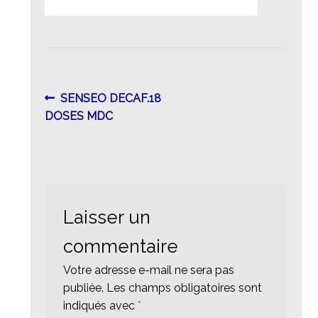
Navigation
Article
SENSEO DECAF.18
précédent :
DOSES MDC
de
l’article
Laisser un
commentaire
Votre adresse e-mail ne sera pas
publiée.
Les champs obligatoires sont
indiqués avec
*