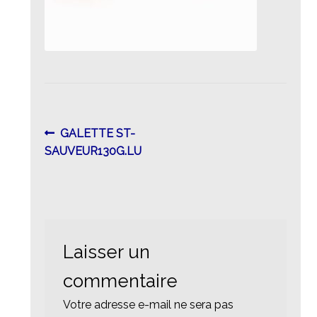
Navigation
Article
GALETTE ST-
précédent :
SAUVEUR130G.LU
de
l’article
Laisser un
commentaire
Votre adresse e-mail ne sera pas