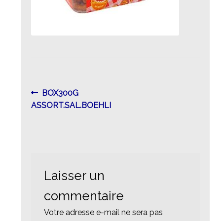
Navigation
Article
BOX300G
précédent :
ASSORT.SAL.BOEHLI
de
l’article
Laisser un
commentaire
Votre adresse e-mail ne sera pas