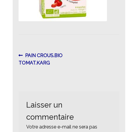
Navigation
Article
PAIN CROUS.BIO
précédent :
TOMAT.KARG
de
l’article
Laisser un
commentaire
Votre adresse e-mail ne sera pas