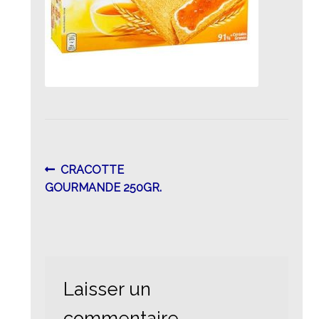
Navigation
Article
CRACOTTE
précédent :
GOURMANDE 250GR.
de
l’article
Laisser un
commentaire