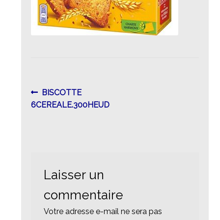
Navigation
Article
BISCOTTE
précédent :
6CEREALE.300HEUD
de
l’article
Laisser un
commentaire
Votre adresse e-mail ne sera pas