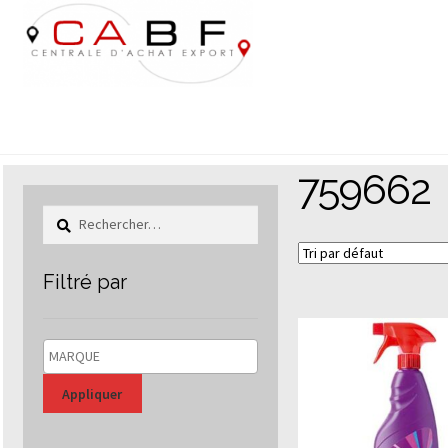
Aller
Aller
à
au
la
contenu
navigation
759662
Rechercher :
Filtré par
Appliquer