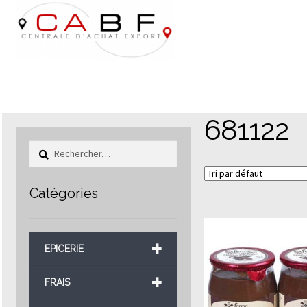
Aller
Aller
à
au
la
contenu
navigation
681122
Rechercher :
Catégories
+
EPICERIE
+
FRAIS