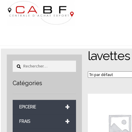
Aller
Aller
à
au
la
contenu
navigation
lavettes
Rechercher :
Catégories
+
EPICERIE
+
FRAIS