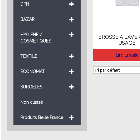
+
DPH
+
BAZAR
+
HYGIENE /
BROSSE A LAVE
COSMETIQUES
USAGE
+
Lire la suite
TEXTILE
+
ECONOMAT
+
SURGELES
Non classé
+
Produits Belle France