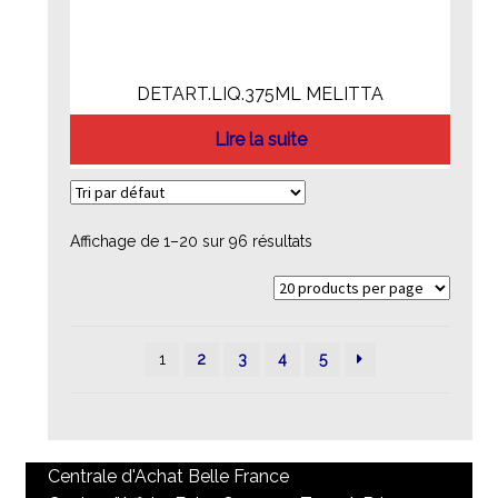
DETART.LIQ.375ML MELITTA
Lire la suite
Affichage de 1–20 sur 96 résultats
1
2
3
4
5
Centrale d'Achat Belle France