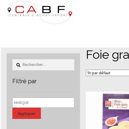
Aller
Aller
à
au
la
contenu
navigation
Foie gr
Rechercher :
Filtré par
Appliquer