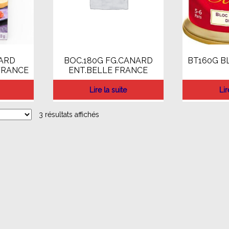
ARD
BOC.180G FG.CANARD
BT160G B
FRANCE
ENT.BELLE FRANCE
Lire la suite
Lir
3 résultats affichés