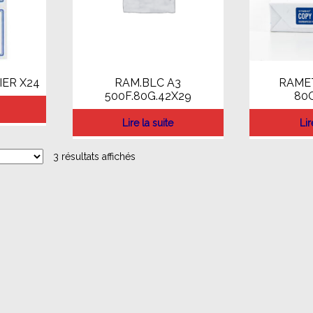
IER X24
RAM.BLC A3
RAMET
500F.80G.42X29
80G
Lire la suite
Lir
3 résultats affichés