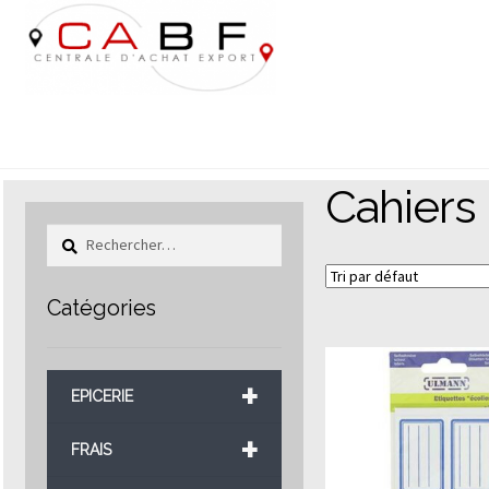
Aller
Aller
à
au
la
contenu
navigation
Cahiers
Rechercher :
Catégories
+
EPICERIE
+
FRAIS