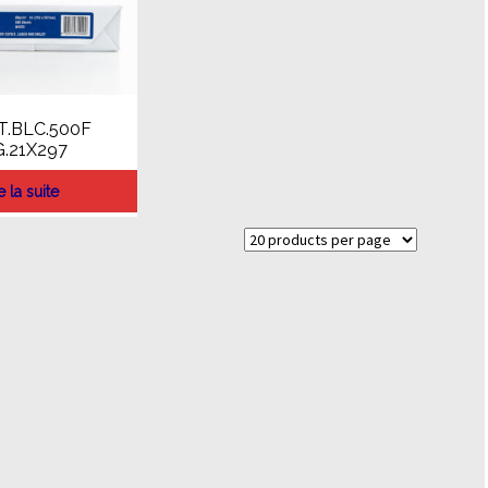
.BLC.500F
.21X297
e la suite