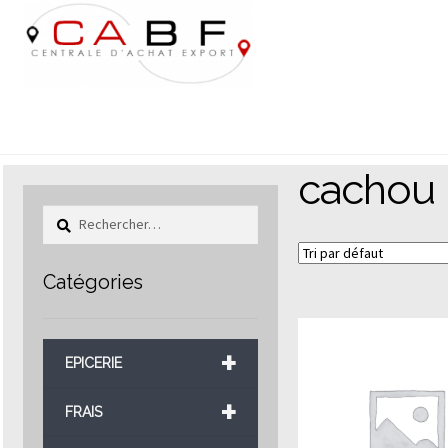
Aller
Aller
à
au
la
contenu
navigation
cachou
Rechercher :
Catégories
+
EPICERIE
+
FRAIS