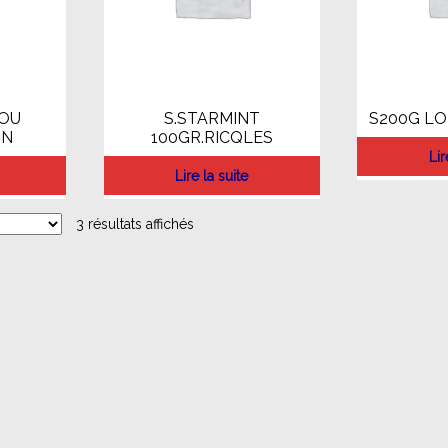
HOU
S.STARMINT
S200G LO
UN
100GR.RICQLES
Lir
Lire la suite
3 résultats affichés