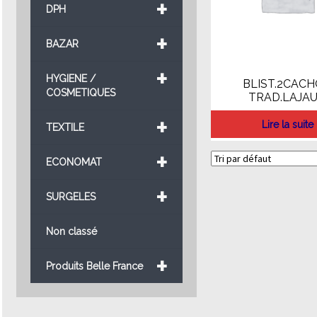
+
DPH
+
BAZAR
+
HYGIENE /
BLIST.2CAC
COSMETIQUES
TRAD.LAJA
+
Lire la suite
TEXTILE
+
ECONOMAT
+
SURGELES
Non classé
+
Produits Belle France