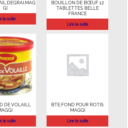
AIL.DEGRAI.MAG
BOUILLON DE BŒUF 12
GI
TABLETTES BELLE
FRANCE
e la suite
Lire la suite
D DE VOLAILL
BTE.FOND POUR ROTIS
MAGGI
MAGGI
e la suite
Lire la suite