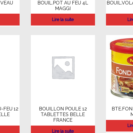
 VEAU
BOUIL.POT AU FEU 4L
BOUIL.VOL
MAGGI
Lire la suite
Lir
-FEU 12
BOUILLON POULE 12
BTE.FON
ELLE
TABLETTES BELLE
FRANCE
Lir
Lire la suite