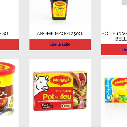
AGGI
AROME MAGGI 250G.
BOÎTE 100
BELL
Lire la suite
Lir