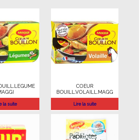
OUILL.LEGUME
COEUR
MAGGI
BOUILL.VOLAILL.MAGG
e la suite
Lire la suite