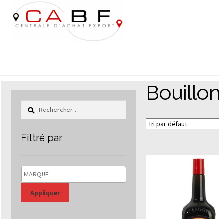
Aller
Aller
à
au
la
contenu
navigation
Bouillon
Rechercher :
Filtré par
Appliquer