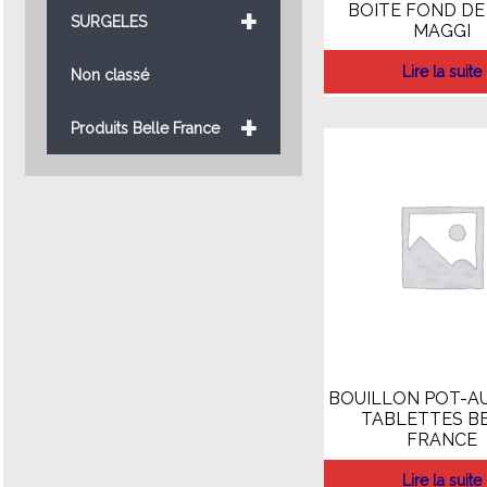
+
BOITE FOND DE
SURGELES
MAGGI
Lire la suite
Non classé
+
Produits Belle France
BOUILLON POT-AU
TABLETTES B
FRANCE
Lire la suite