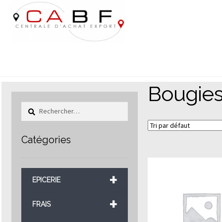
Aller
Aller
à
au
la
contenu
navigation
Bougies
Rechercher :
Catégories
+
EPICERIE
+
FRAIS