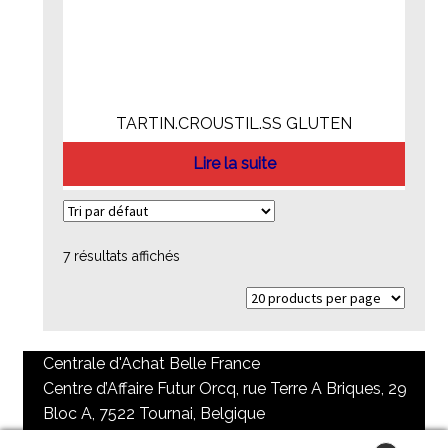
TARTIN.CROUSTIL.SS GLUTEN
Lire la suite
7 résultats affichés
Centrale d'Achat Belle France
Centre d’Affaire Futur Orcq, rue Terre A Briques, 29
Bloc A, 7522 Tournai, Belgique
+32 69 84 73 65 / + 32 69 85 98 90