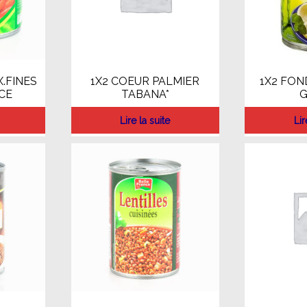
.FINES
1X2 COEUR PALMIER
1X2 FON
CE
TABANA*
G
Lire la suite
Lir