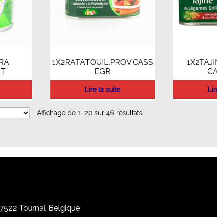
TRA
1X2RATATOUIL.PROV.CASS
1X2TAJ
RT
EGR
C
Lire la suite
Lir
Affichage de 1–20 sur 46 résultats
, 7522 Tournai, Belgique