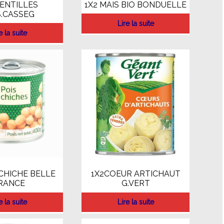
LENTILLES
1X2 MAIS BIO BONDUELLE
S.CASSEG
Lire la suite
e la suite
 CHICHE BELLE
1X2COEUR ARTICHAUT
RANCE
G.VERT
e la suite
Lire la suite