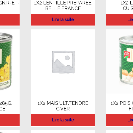
GN.R-ET-
1X2 LENTILLE PREPAREE
1X2 
BELLE FRANCE
CUI
Lire la suite
Lir
285G.
1X2 MAIS ULT.TENDRE
1X2 POIS
CE
G.VER
F
Lire la suite
Lir