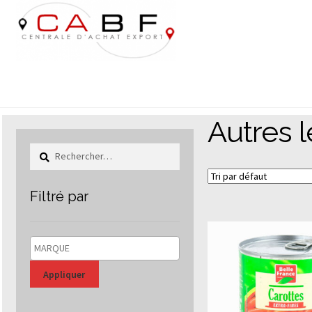
Aller
Aller
à
au
la
contenu
navigation
Autres 
Rechercher :
Filtré par
Appliquer