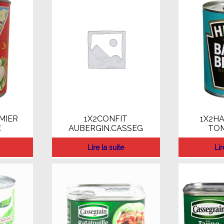
MIER
1X2CONFIT
1X2HA
E
AUBERGIN.CASSEG
TOM
Lire la suite
Lir