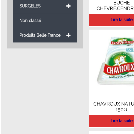
+
BUCHE
SURGELES
CHEVRE.CENDR
Lire la suite
Non classé
+
Produits Belle France
CHAVROUX NATU
150G
Lire la suite