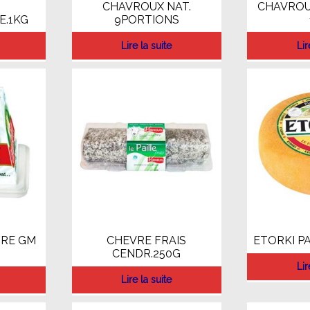
CHAVROUX NAT.
CHAVROU
E.1KG
9PORTIONS
Lire la suite
Lir
RE GM
CHEVRE FRAIS
ETORKI PA
CENDR.250G
Lir
Lire la suite