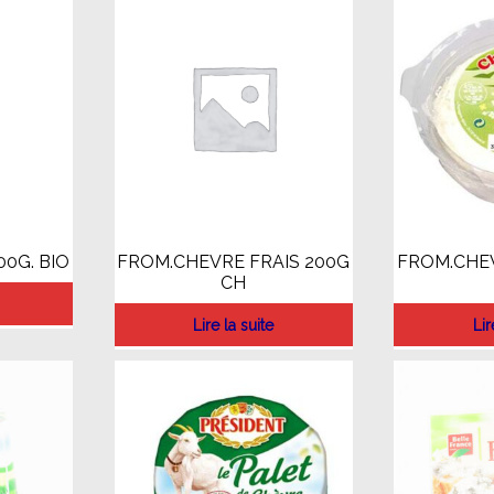
00G. BIO
FROM.CHEVRE FRAIS 200G
FROM.CHEV
CH
Lire la suite
Lir