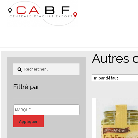
Aller
Aller
à
au
la
contenu
navigation
Autres 
Rechercher :
Filtré par
Appliquer