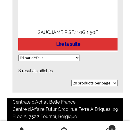
SAUC.JAMB.PIST.110G 1,50E
Lire la suite
8 résultats affichés
Centrale d'Achat Belle France
Centre d’Affaire Futur Orcq, rue Terre A Briques, 29
Bloc A, 7522 Tournai, Belgique
+32 69 84 73 65 / + 32 69 85 98 90
0