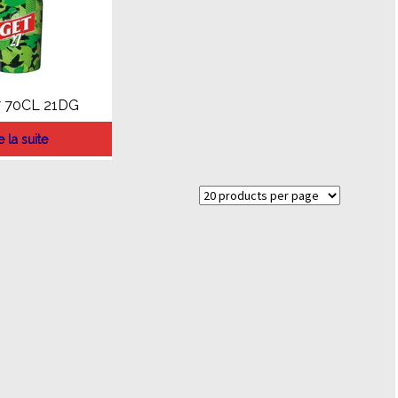
 70CL 21DG
e la suite