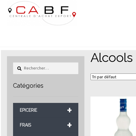
Aller
Aller
à
au
la
contenu
navigation
Alcools 
Rechercher :
Catégories
+
EPICERIE
+
FRAIS