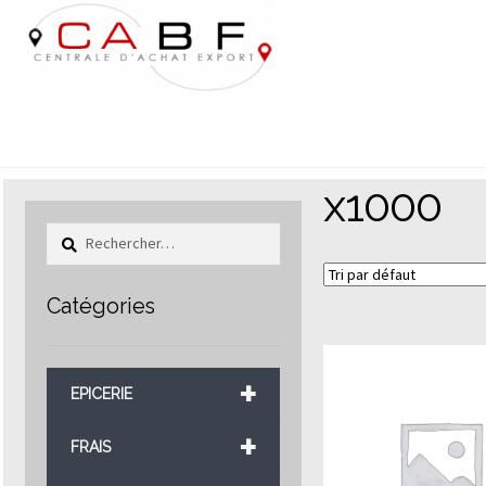
Aller
Aller
à
au
la
contenu
navigation
x1000
Rechercher :
Catégories
+
EPICERIE
+
FRAIS