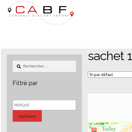
Aller
Aller
à
au
la
contenu
navigation
sachet 
Rechercher :
Filtré par
Appliquer