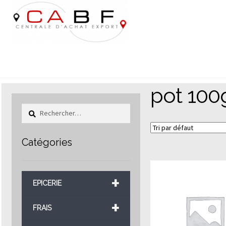
Aller
Aller
à
au
la
contenu
navigation
pot 100
Rechercher :
Catégories
+
EPICERIE
+
FRAIS