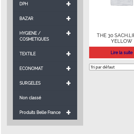
+
DPH
+
BAZAR
+
HYGIENE /
THE 30 SACH.L
COSMETIQUES
YELLOW
+
Lire la suite
TEXTILE
+
ECONOMAT
+
SURGELES
Non classé
+
Produits Belle France