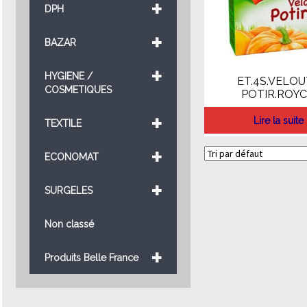
+
DPH
+
BAZAR
+
HYGIENE /
ET.4S.VELO
COSMETIQUES
POTIR.ROY
+
Lire la suite
TEXTILE
+
ECONOMAT
+
SURGELES
Non classé
+
Produits Belle France