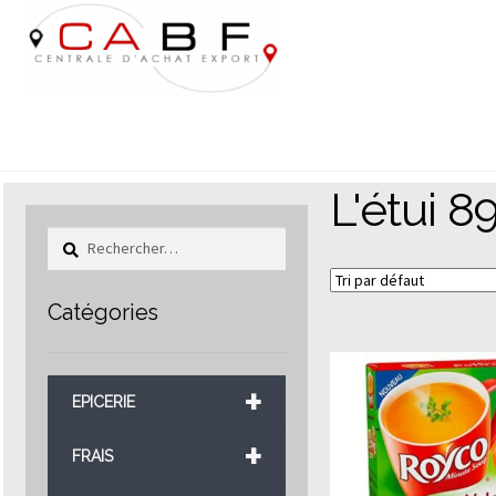
Aller
Aller
à
au
la
contenu
navigation
L'étui 8
Rechercher :
Catégories
+
EPICERIE
+
FRAIS