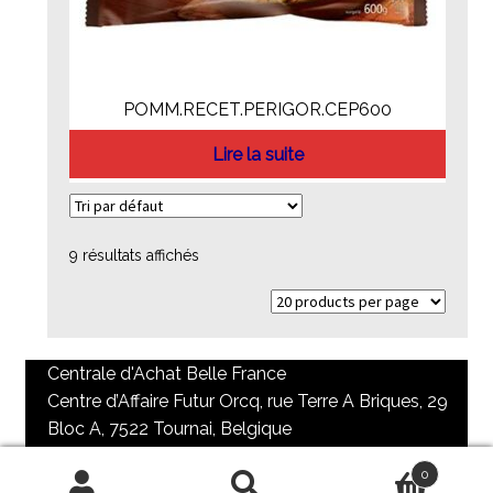
POMM.RECET.PERIGOR.CEP600
Lire la suite
9 résultats affichés
Centrale d'Achat Belle France
Centre d’Affaire Futur Orcq, rue Terre A Briques, 29
Bloc A, 7522 Tournai, Belgique
+32 69 84 73 65 / + 32 69 85 98 90
0
contact@cabf.be