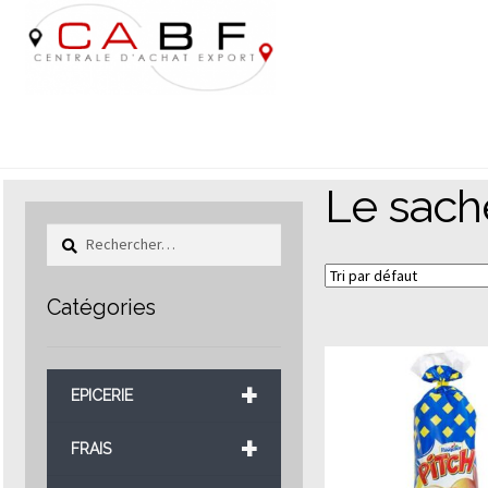
Aller
Aller
à
au
la
contenu
navigation
Le sach
Rechercher :
Catégories
+
EPICERIE
+
FRAIS