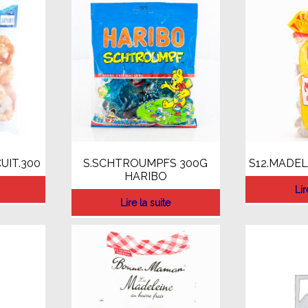
UIT.300
S.SCHTROUMPFS 300G
S12.MADE
HARIBO
Lir
Lire la suite