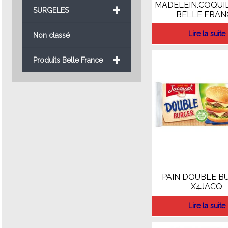
+
MADELEIN.COQUIL
SURGELES
BELLE FRAN
Lire la suite
Non classé
+
Produits Belle France
PAIN DOUBLE B
X4JACQ
Lire la suite