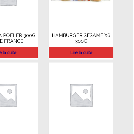
A POELER 300G
HAMBURGER SESAME X6
E FRANCE
300G
e la suite
Lire la suite