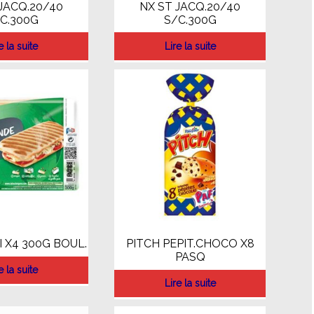
JACQ.20/40
NX ST JACQ.20/40
C.300G
S/C.300G
e la suite
Lire la suite
I X4 300G BOUL.
PITCH PEPIT.CHOCO X8
PASQ
e la suite
Lire la suite