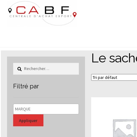
Aller
Aller
à
au
la
contenu
navigation
Le sach
Rechercher :
Filtré par
Appliquer