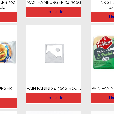
.PB 300
MAXI HAMBURGER X4 300G
NX ST 
CE
S/
Lire la suite
Lir
URGER
PAIN PANINI X4 300G BOUL.
PAIN PANIN
Lire la suite
Lir