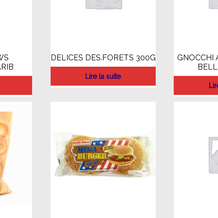
WS
DELICES DES.FORETS 300G
GNOCCHI 
RIB
BELL
Lire la suite
Lir