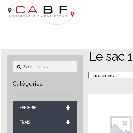
Aller
Aller
à
au
la
contenu
navigation
Le sac 
Rechercher :
Catégories
+
EPICERIE
+
FRAIS