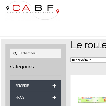
Aller
Aller
à
au
la
contenu
navigation
Le roul
Rechercher :
Catégories
+
EPICERIE
+
FRAIS