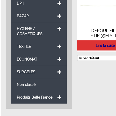
+
DPH
+
BAZAR
+
HYGIENE /
DEROUL.FI
COSMETIQUES
ETIR.35M.AL
+
Lire la suite
TEXTILE
+
ECONOMAT
+
SURGELES
Non classé
+
Produits Belle France