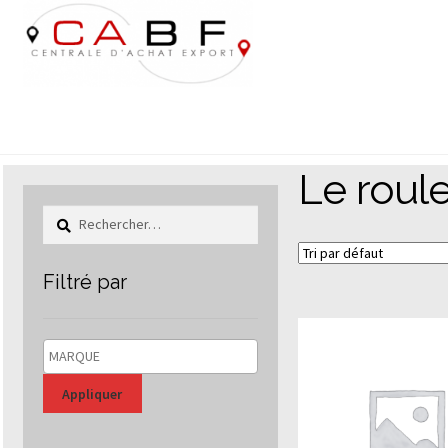
Aller
Aller
à
au
la
contenu
navigation
Le roul
Rechercher :
Filtré par
Appliquer