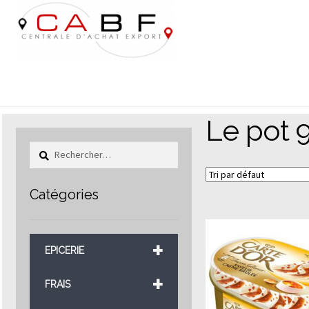
Aller
Aller
à
au
la
contenu
navigation
Le pot 
Rechercher :
Catégories
+
EPICERIE
+
FRAIS