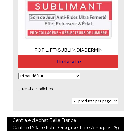
POT LIFT+SUBLIM.DIADERMIN
Lire la suite
3 résultats affichés
Centrale d'Achat Belle France
Centre d’Affaire Futur Orcq, rue Terre A Briques, 29