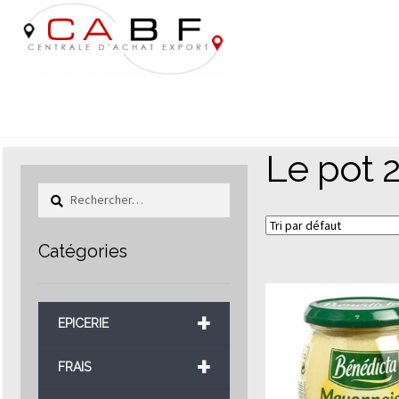
Aller
Aller
à
au
la
contenu
navigation
Le pot 
Rechercher :
Catégories
+
EPICERIE
+
FRAIS