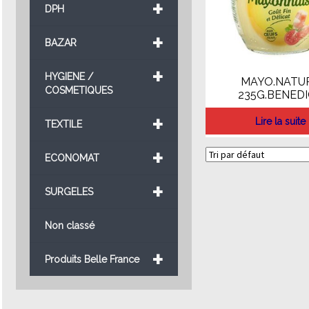
+
DPH
+
BAZAR
+
HYGIENE /
MAYO.NATU
COSMETIQUES
235G.BENED
+
Lire la suite
TEXTILE
+
ECONOMAT
+
SURGELES
Non classé
+
Produits Belle France