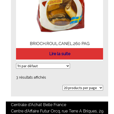
BRIOCH.ROUL.CANEL.260 PAG
Lire la suite
3 résultats affichés
Centrale d'Achat Belle France
Centre d’Affaire Futur Orcq, rue Terre A Briques, 29