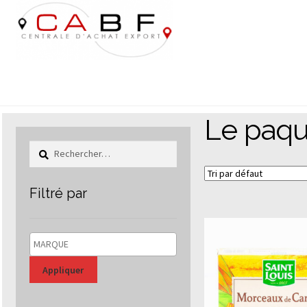
Aller
Aller
à
au
la
contenu
navigation
Le paqu
Rechercher :
Filtré par
Appliquer