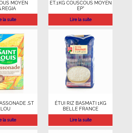
OUS MOYEN
ET.1KG COUSCOUS MOYEN
.REGIA
EP*
e la suite
Lire la suite
CASSONADE .ST
ÉTUI RIZ BASMATI 1KG
LOU
BELLE FRANCE
e la suite
Lire la suite