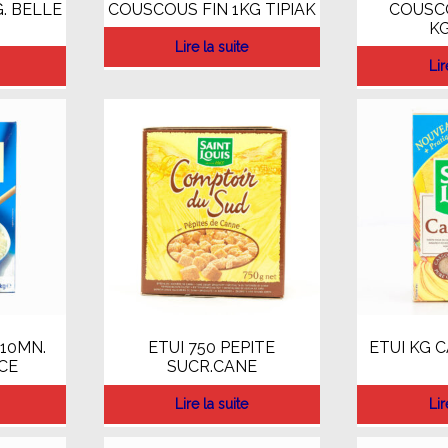
. BELLE
COUSCOUS FIN 1KG TIPIAK
COUSC
KG
Lire la suite
Lir
 10MN.
ETUI 750 PEPITE
ETUI KG 
CE
SUCR.CANE
Lire la suite
Lir