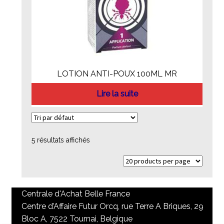
LOTION ANTI-POUX 100ML MR
Lire la suite
5 résultats affichés
Centrale d'Achat Belle France
Centre d’Affaire Futur Orcq, rue Terre A Briques, 29
Bloc A, 7522 Tournai, Belgique