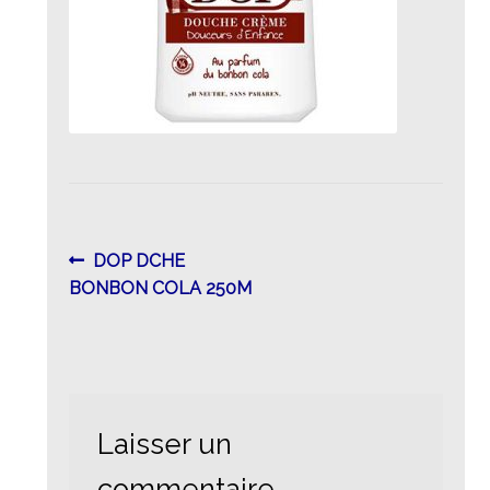
Navigation
Article
DOP DCHE
précédent :
BONBON COLA 250M
de
l’article
Laisser un
commentaire