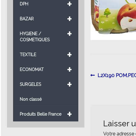
+
DPH
+
BAZAR
+
HYGIENE /
COSMETIQUES
+
TEXTILE
+
ECONOMAT
Navigatio
Article
L2X190 POM.PEC
+
précédent :
SURGELES
de
l’article
Non classé
+
Produits Belle France
Laisser 
Votre adresse 