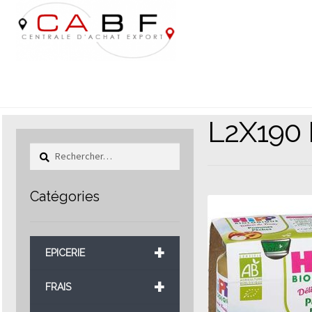
Aller
Aller
à
au
la
contenu
navigation
L2X190
Rechercher :
Catégories
+
EPICERIE
+
FRAIS