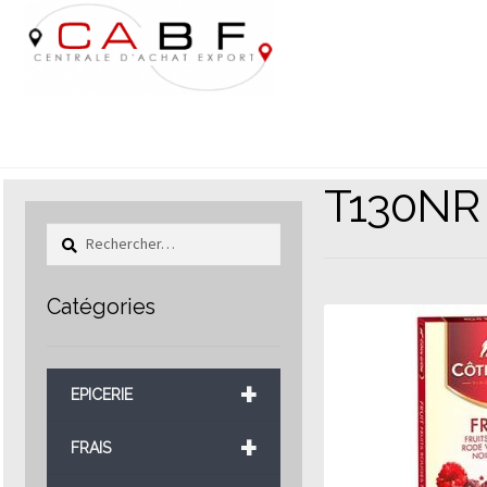
Aller
Aller
à
au
la
contenu
navigation
T130NR
Rechercher :
Catégories
+
EPICERIE
+
FRAIS