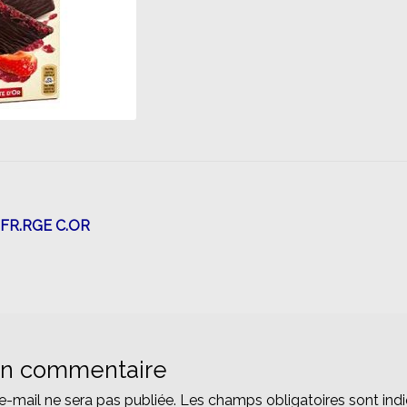
n
FR.RGE C.OR
un commentaire
e-mail ne sera pas publiée.
Les champs obligatoires sont ind