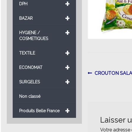
+
DPH
+
BAZAR
+
HYGIENE /
COSMETIQUES
+
TEXTILE
+
ECONOMAT
Navigatio
Article
CROUTON SALAD
+
précédent :
SURGELES
de
l’article
Non classé
+
Produits Belle France
Laisser 
Votre adresse 